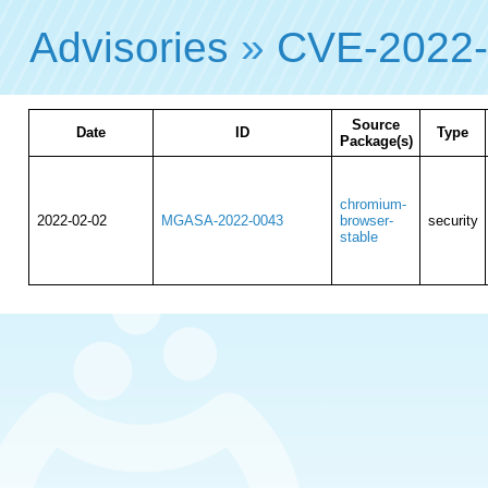
Advisories
»
CVE-2022
Source
Date
ID
Type
Package(s)
chromium-
2022-02-02
MGASA-2022-0043
browser-
security
stable