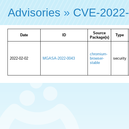
Advisories
»
CVE-2022
Source
Date
ID
Type
Package(s)
chromium-
2022-02-02
MGASA-2022-0043
browser-
security
stable