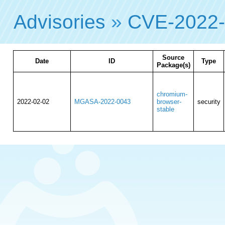
Advisories
»
CVE-2022
Source
Date
ID
Type
Package(s)
chromium-
2022-02-02
MGASA-2022-0043
browser-
security
stable