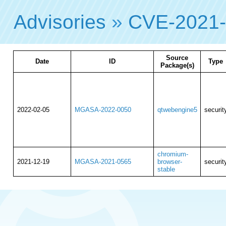
Advisories
»
CVE-2021
Source
Date
ID
Type
Package(s)
2022-02-05
MGASA-2022-0050
qtwebengine5
securit
chromium-
2021-12-19
MGASA-2021-0565
browser-
securit
stable