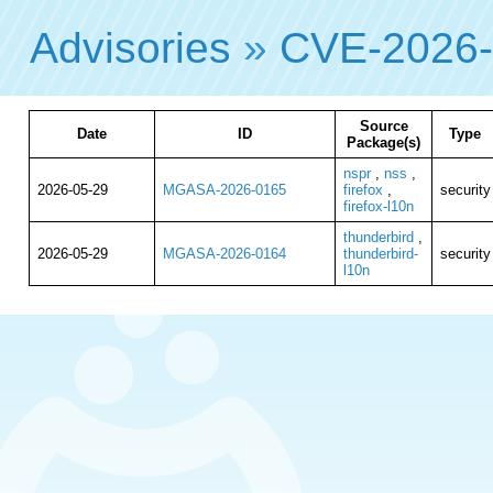
Advisories
»
CVE-2026
Source
Date
ID
Type
Package(s)
nspr
,
nss
,
2026-05-29
MGASA-2026-0165
firefox
,
security
firefox-l10n
thunderbird
,
2026-05-29
MGASA-2026-0164
thunderbird-
security
l10n