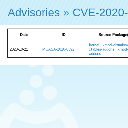
Advisories
»
CVE-2020
Date
ID
Source Package(
kernel
,
kmod-virtualbo
2020-10-21
MGASA-2020-0392
xtables-addons
,
kmod-
addons