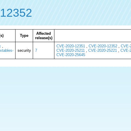
-12352
Affected
s)
Type
release(s)
x
,
CVE-2020-12351
,
CVE-2020-12352
,
CVE-2
xtables-
security
7
CVE-2020-25211
,
CVE-2020-25221
,
CVE-2
CVE-2020-25645