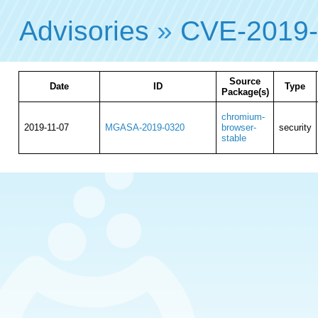
Advisories
»
CVE-2019
Source
Date
ID
Type
Package(s)
chromium-
2019-11-07
MGASA-2019-0320
browser-
security
stable