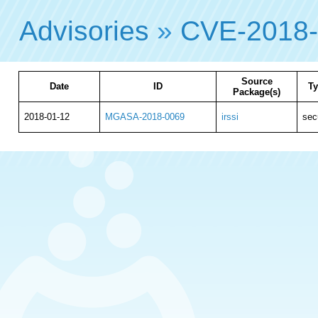
Advisories
»
CVE-2018
Source
Date
ID
T
Package(s)
2018-01-12
MGASA-2018-0069
irssi
sec