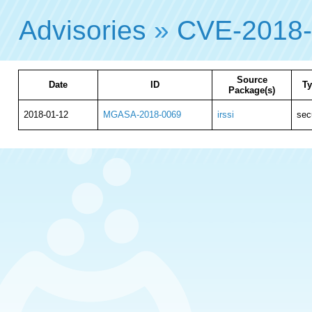
Advisories
»
CVE-2018
Source
Date
ID
T
Package(s)
2018-01-12
MGASA-2018-0069
irssi
sec