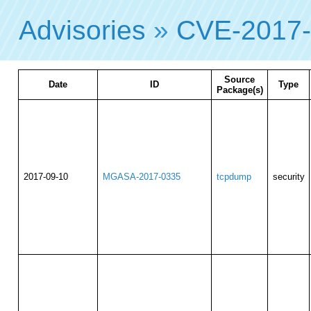
Advisories
»
CVE-2017-
Source
Date
ID
Type
Package(s)
2017-09-10
MGASA-2017-0335
tcpdump
security