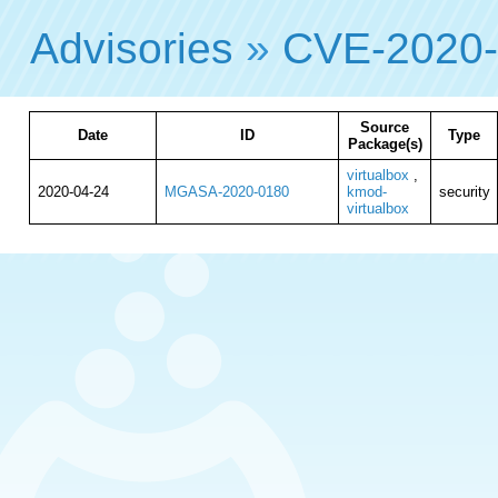
Advisories
»
CVE-2020
Source
Date
ID
Type
Package(s)
virtualbox
,
2020-04-24
MGASA-2020-0180
kmod-
security
virtualbox