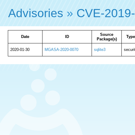
Advisories
»
CVE-2019
Source
Date
ID
Type
Package(s)
2020-01-30
MGASA-2020-0070
sqlite3
securi