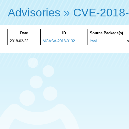
Advisories
»
CVE-2018
Date
ID
Source Package(s)
2018-02-22
MGASA-2018-0132
irssi
s